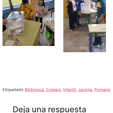
Etiquetado
Biblioteca
,
Colegio
,
Infantil
,
Jacinta
,
Primaria
Deja una respuesta