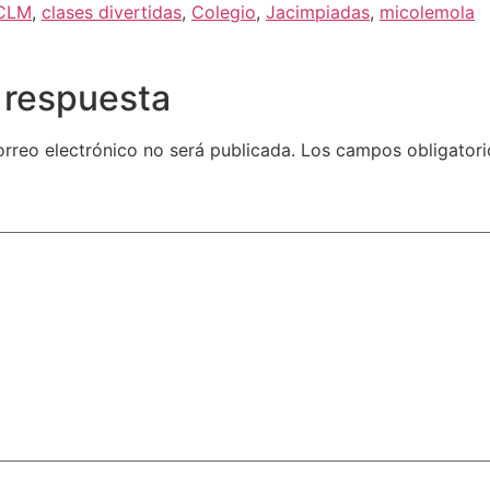
 CLM
,
clases divertidas
,
Colegio
,
Jacimpiadas
,
micolemola
 respuesta
orreo electrónico no será publicada.
Los campos obligatori