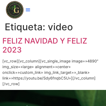
Etiqueta:
video
FELIZ NAVIDAD Y FELIZ
2023
[vc_row][vc_column][vc_single_image image=»4890″
img_size=»large» alignment=»center»
onclick=»custom_link» img_link_target=»_blank»
link=»https://youtu.be/Sdy6fnqbC5U»][/vc_column]
[/vc_row]