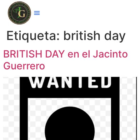
Etiqueta:
british day
BRITISH DAY en el Jacinto
Guerrero