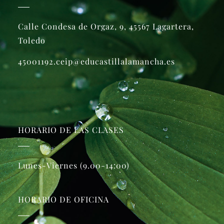
Calle Condesa de Orgaz, 9, 45567 Lagartera,
Toledo
45001192.ceip@educastillalamancha.es
HORARIO DE LAS CLASES
Lunes-Viernes (9.00-14:00)
HORARIO DE OFICINA