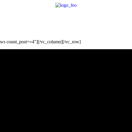
ws count_post=»4″][/vc_column][/vc_row]