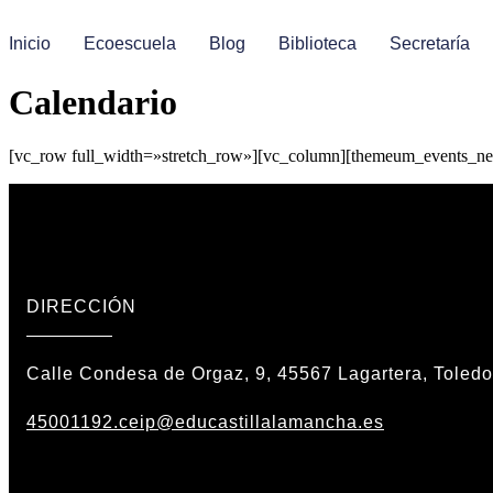
Ir
al
Inicio
Ecoescuela
Blog
Biblioteca
Secretaría
contenido
Calendario
[vc_row full_width=»stretch_row»][vc_column][themeum_events_ne
DIRECCIÓN
Calle Condesa de Orgaz, 9, 45567 Lagartera, Toledo
45001192.ceip@educastillalamancha.es