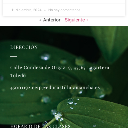
11 diciembre, 2024
No hay comentarios
« Anterior
Siguiente »
DIRECCIÓN
Calle Condesa de Orgaz, 9, 45567 Lagartera,
Toledo
45001192.ceip@educastillalamancha.es
HORARIO DE LAS CLASES