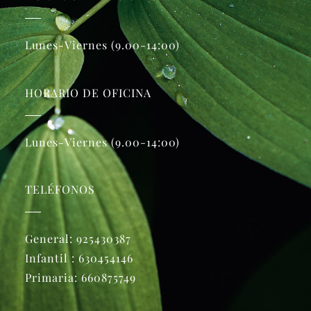
Lunes-Viernes (9.00-14:00)
HORARIO DE OFICINA
Lunes-Viernes (9.00-14:00)
TELÉFONOS
General:
925430387
Infantil :
630454146
Primaria:
660875749