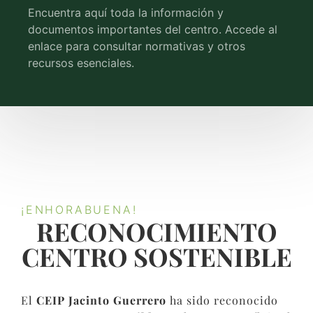
Encuentra aquí toda la información y
documentos importantes del centro. Accede al
enlace para consultar normativas y otros
recursos esenciales.
¡ENHORABUENA!
RECONOCIMIENTO
CENTRO SOSTENIBLE​
El
CEIP Jacinto Guerrero
ha sido reconocido