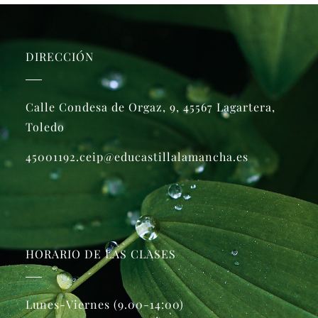
DIRECCIÓN
Calle Condesa de Orgaz, 9, 45567 Lagartera,
Toledo
45001192.ceip@educastillalamancha.es
HORARIO DE LAS CLASES
Lunes-Viernes (9.00-14:00)