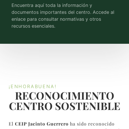
Encuentra aquí toda la información y
documentos importantes del centro. Accede al
enlace para consultar normativas y otros
recursos esenciales.
¡ENHORABUENA!
RECONOCIMIENTO
CENTRO SOSTENIBLE​
El
CEIP Jacinto Guerrero
ha sido reconocido