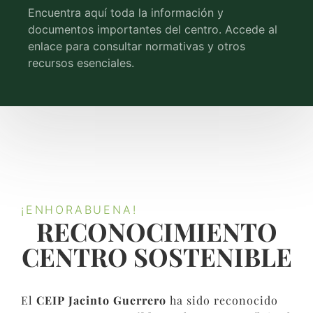
Encuentra aquí toda la información y
documentos importantes del centro. Accede al
enlace para consultar normativas y otros
recursos esenciales.
¡ENHORABUENA!
RECONOCIMIENTO
CENTRO SOSTENIBLE​
El
CEIP Jacinto Guerrero
ha sido reconocido