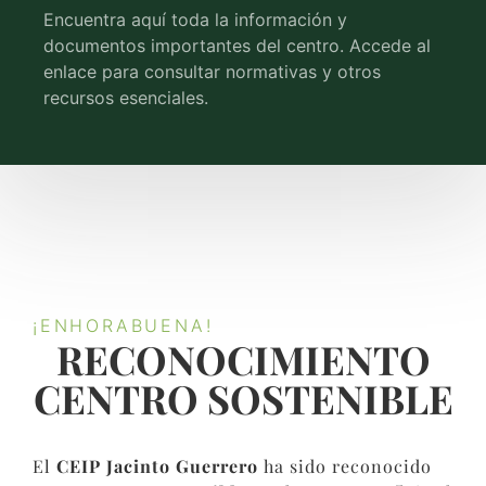
Encuentra aquí toda la información y
documentos importantes del centro. Accede al
enlace para consultar normativas y otros
recursos esenciales.
¡ENHORABUENA!
RECONOCIMIENTO
CENTRO SOSTENIBLE​
El
CEIP Jacinto Guerrero
ha sido reconocido