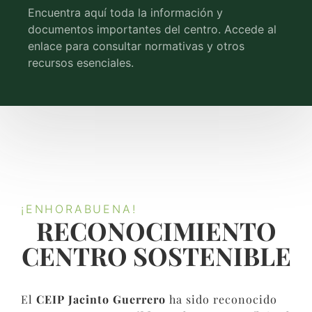
Encuentra aquí toda la información y
documentos importantes del centro. Accede al
enlace para consultar normativas y otros
recursos esenciales.
¡ENHORABUENA!
RECONOCIMIENTO
CENTRO SOSTENIBLE​
El
CEIP Jacinto Guerrero
ha sido reconocido