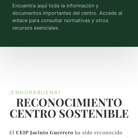
Encuentra aquí toda la información y
documentos importantes del centro. Accede al
enlace para consultar normativas y otros
recursos esenciales.
¡ENHORABUENA!
RECONOCIMIENTO
CENTRO SOSTENIBLE​
El
CEIP Jacinto Guerrero
ha sido reconocido