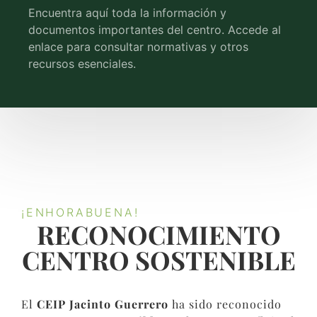
Encuentra aquí toda la información y
documentos importantes del centro. Accede al
enlace para consultar normativas y otros
recursos esenciales.
¡ENHORABUENA!
RECONOCIMIENTO
CENTRO SOSTENIBLE​
El
CEIP Jacinto Guerrero
ha sido reconocido