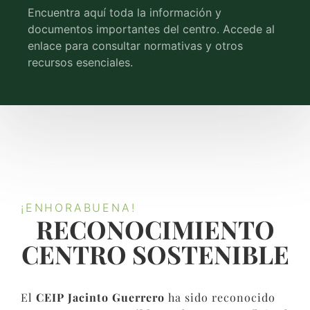
Encuentra aquí toda la información y
documentos importantes del centro. Accede al
enlace para consultar normativas y otros
recursos esenciales.
¡ENHORABUENA!
RECONOCIMIENTO
CENTRO SOSTENIBLE​
El
CEIP Jacinto Guerrero
ha sido reconocido