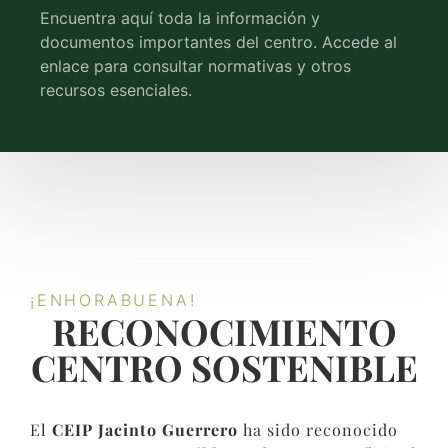
Encuentra aquí toda la información y
documentos importantes del centro. Accede al
enlace para consultar normativas y otros
recursos esenciales.
¡ENHORABUENA!
RECONOCIMIENTO
CENTRO SOSTENIBLE​
El
CEIP Jacinto Guerrero
ha sido reconocido