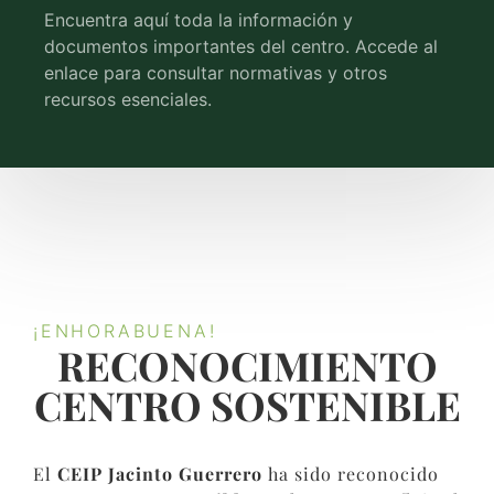
Encuentra aquí toda la información y
documentos importantes del centro. Accede al
enlace para consultar normativas y otros
recursos esenciales.
¡ENHORABUENA!
RECONOCIMIENTO
CENTRO SOSTENIBLE​
El
CEIP Jacinto Guerrero
ha sido reconocido